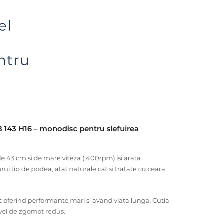
el
ntru
B 143 H16 – monodisc pentru slefuirea
e 43 cm si de mare viteza ( 400rpm) isi arata
arui tip de podea, atat naturale cat si tratate cu ceara
c oferind performante mari si avand viata lunga. Cutia
ivel de zgomot redus.