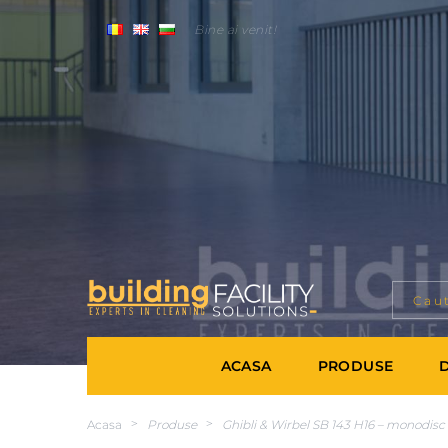
Bine ai venit!
ACASA
PRODUSE
Acasa
>
Produse
>
Ghibli & Wirbel SB 143 H16 – monodisc 