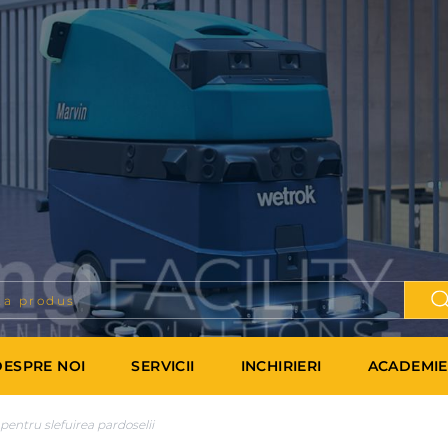
DESPRE NOI
SERVICII
INCHIRIERI
ACADEMIE
pentru slefuirea pardoselii