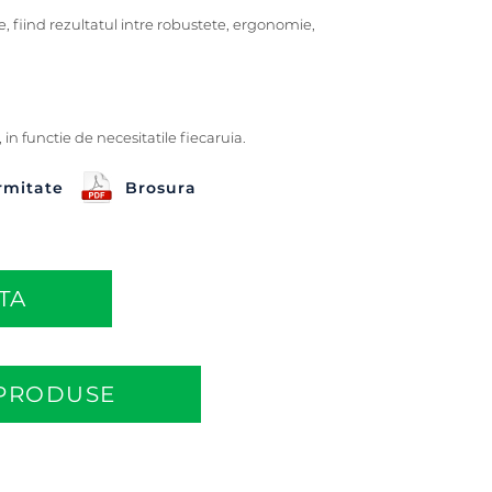
, fiind rezultatul intre robustete, ergonomie,
in functie de necesitatile fiecaruia.
rmitate
Brosura
TA
 PRODUSE