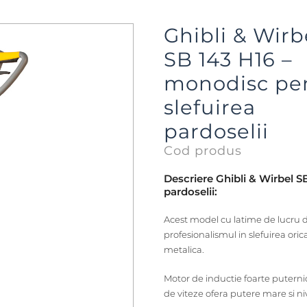
Ghibli & Wirb
SB 143 H16 –
monodisc pe
slefuirea
pardoselii
Cod produs
Descriere Ghibli & Wirbel S
pardoselii:
Acest model cu latime de lucru d
profesionalismul in slefuirea oric
metalica.
Motor de inductie foarte puterni
de viteze ofera putere mare si n