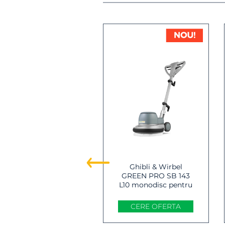
Ghibli & Wirbel
GREEN PRO SB 143
L10 monodisc pentru
curatarea
pardoselilor
CERE OFERTA