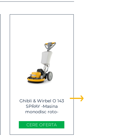
Ghibli & Wirbel O 143
Ghibli & Wirbel O 14
SPRAY -Masina
U 10 - Masina
monodisc roto-
monodisc roto-
orbital profesionala
orbital profesionala
CERE OFERTA
CERE OFERTA