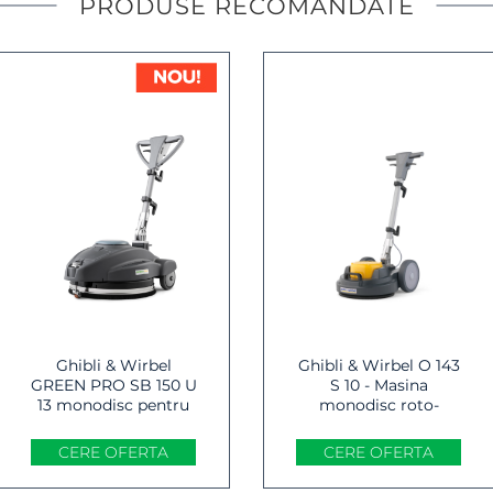
PRODUSE RECOMANDATE
Ghibli & Wirbel
Ghibli & Wirbel O 143
GREEN PRO SB 150 U
S 10 - Masina
13 monodisc pentru
monodisc roto-
curatarea
orbital profesionala
pardoselilor
CERE OFERTA
CERE OFERTA