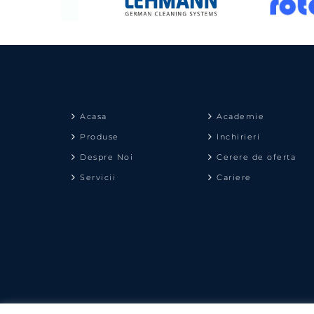
Acasa
Academie
Produse
Inchirieri
Despre Noi
Cerere de oferta
Servicii
Cariere