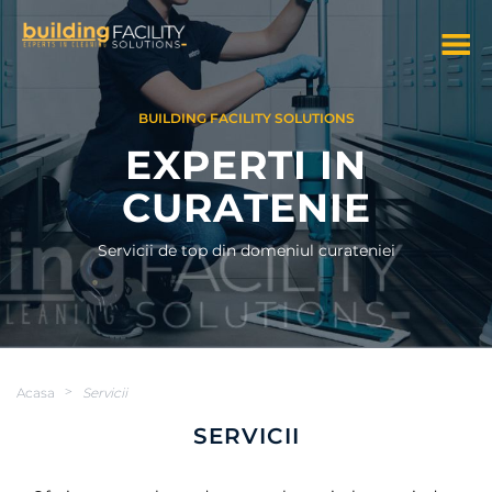
BUILDING FACILITY SOLUTIONS
EXPERTI IN
CURATENIE
Servicii de top din domeniul curateniei
Acasa
>
Servicii
SERVICII