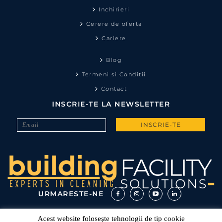
Inchirieri
Cerere de oferta
Cariere
Blog
Termeni si Conditii
Contact
INSCRIE-TE LA NEWSLETTER
URMARESTE-NE
Acest website foloseşte tehnologii de tip cookie