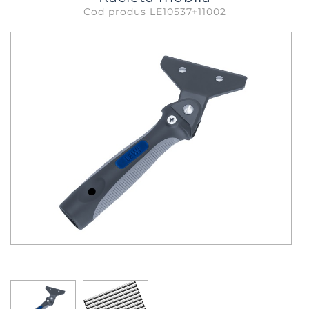
Cod produs LE10537+11002