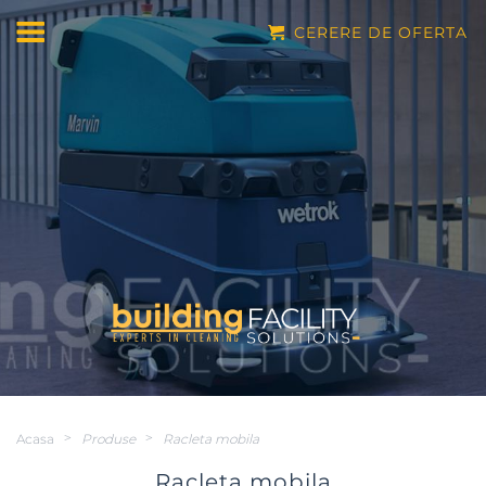
CERERE DE OFERTA
Acasa
>
Produse
>
Racleta mobila
Racleta mobila