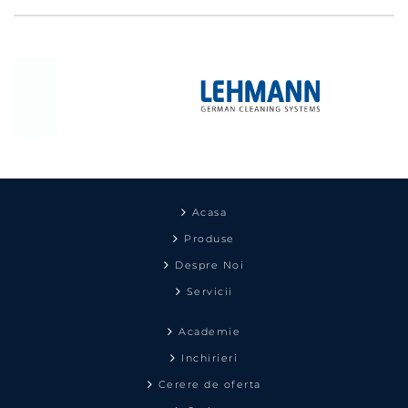
Acasa
Produse
Despre Noi
Servicii
Academie
Inchirieri
Cerere de oferta